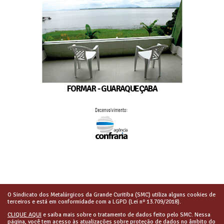
FORMAR - GUARAQUEÇABA
O Sindicato dos Metalúrgicos da Grande Curitiba (SMC) utiliza alguns cookies de
terceiros e está em conformidade com a LGPD (Lei nº 13.709/2018).
CLIQUE AQUI
e saiba mais sobre o tratamento de dados feito pelo SMC. Nessa
página, você tem acesso às atualizações sobre proteção de dados no âmbito do