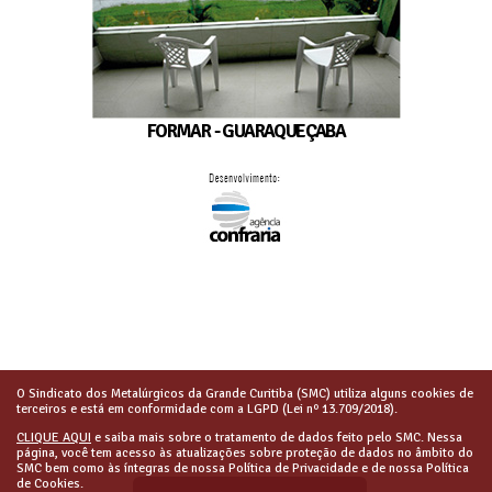
FORMAR - GUARAQUEÇABA
O Sindicato dos Metalúrgicos da Grande Curitiba (SMC) utiliza alguns cookies de
terceiros e está em conformidade com a LGPD (Lei nº 13.709/2018).
CLIQUE AQUI
e saiba mais sobre o tratamento de dados feito pelo SMC. Nessa
página, você tem acesso às atualizações sobre proteção de dados no âmbito do
SMC bem como às íntegras de nossa Política de Privacidade e de nossa Política
de Cookies.