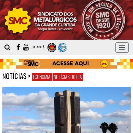
MEN
FILIADO À:
NOTÍCIAS
>
ECONOMIA
NOTÍCIAS DO DIA