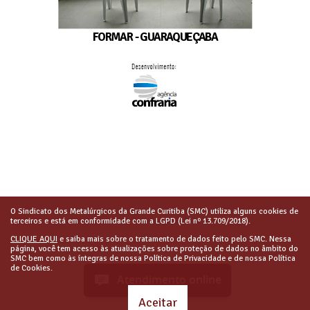
FORMAR - GUARAQUEÇABA
O Sindicato dos Metalúrgicos da Grande Curitiba (SMC) utiliza alguns cookies de
terceiros e está em conformidade com a LGPD (Lei nº 13.709/2018).
CLIQUE AQUI
e saiba mais sobre o tratamento de dados feito pelo SMC. Nessa
página, você tem acesso às atualizações sobre proteção de dados no âmbito do
SMC bem como às íntegras de nossa Política de Privacidade e de nossa Política
de Cookies.
Atendimento online
Aceitar