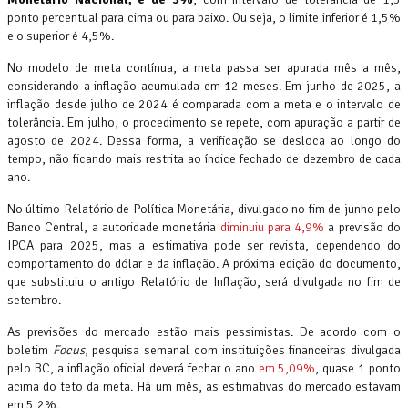
ponto percentual para cima ou para baixo. Ou seja, o limite inferior é 1,5%
e o superior é 4,5%.
No modelo de meta contínua, a meta passa ser apurada mês a mês,
considerando a inflação acumulada em 12 meses. Em junho de 2025, a
inflação desde julho de 2024 é comparada com a meta e o intervalo de
tolerância. Em julho, o procedimento se repete, com apuração a partir de
agosto de 2024. Dessa forma, a verificação se desloca ao longo do
tempo, não ficando mais restrita ao índice fechado de dezembro de cada
ano.
No último Relatório de Política Monetária, divulgado no fim de junho pelo
Banco Central, a autoridade monetária
diminuiu para 4,9%
a previsão do
IPCA para 2025, mas a estimativa pode ser revista, dependendo do
comportamento do dólar e da inflação. A próxima edição do documento,
que substituiu o antigo Relatório de Inflação, será divulgada no fim de
setembro.
As previsões do mercado estão mais pessimistas. De acordo com o
boletim
Focus
, pesquisa semanal com instituições financeiras divulgada
pelo BC, a inflação oficial deverá fechar o ano
em 5,09%
, quase 1 ponto
acima do teto da meta. Há um mês, as estimativas do mercado estavam
em 5,2%.