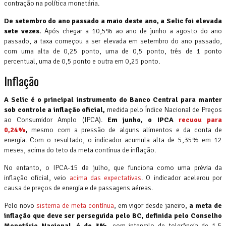
contração na política monetária.
De setembro do ano passado a maio deste ano, a Selic foi elevada
sete vezes.
Após chegar a 10,5% ao ano de junho a agosto do ano
passado, a taxa começou a ser elevada em setembro do ano passado,
com uma alta de 0,25 ponto, uma de 0,5 ponto, três de 1 ponto
percentual, uma de 0,5 ponto e outra em 0,25 ponto.
Inflação
A Selic é o principal instrumento do Banco Central para manter
sob controle a inflação oficial,
medida pelo Índice Nacional de Preços
ao Consumidor Amplo (IPCA).
Em junho, o IPCA
recuou para
0,24%
,
mesmo com a pressão de alguns alimentos e da conta de
energia. Com o resultado, o indicador acumula alta de 5,35% em 12
meses, acima do teto da meta contínua de inflação.
No entanto, o IPCA-15 de julho, que funciona como uma prévia da
inflação oficial, veio
acima das expectativas
. O indicador acelerou por
causa de preços de energia e de passagens aéreas.
Pelo novo
sistema de meta contínua
, em vigor desde janeiro,
a meta de
inflação que deve ser perseguida pelo BC, definida pelo Conselho
Monetário Nacional, é de 3%
, com intervalo de tolerância de 1,5