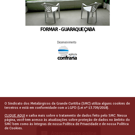
FORMAR - GUARAQUEÇABA
O Sindicato dos Metalúrgicos da Grande Curitiba (SMC) utiliza alguns cookies de
terceiros e está em conformidade com a LGPD (Lei nº 13.709/2018).
CLIQUE AQUI
e saiba mais sobre o tratamento de dados feito pelo SMC. Nessa
página, você tem acesso às atualizações sobre proteção de dados no âmbito do
SMC bem como às íntegras de nossa Política de Privacidade e de nossa Política
de Cookies.
Atendimento online