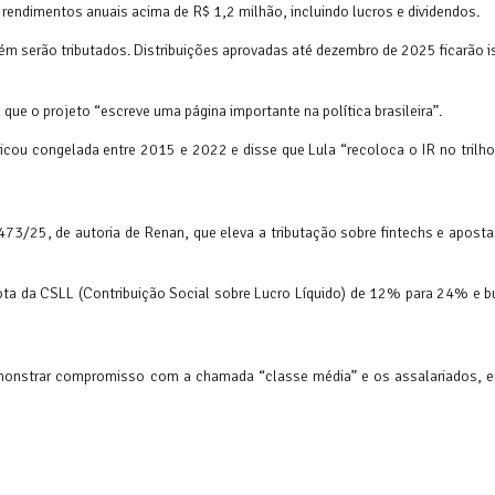
rendimentos anuais acima de R$ 1,2 milhão, incluindo lucros e dividendos.
 serão tributados. Distribuições aprovadas até dezembro de 2025 ficarão i
ue o projeto “escreve uma página importante na política brasileira”.
icou congelada entre 2015 e 2022 e disse que Lula “recoloca o IR no trilho
473/25, de autoria de Renan, que eleva a tributação sobre fintechs e apost
ota da CSLL (Contribuição Social sobre Lucro Líquido) de 12% para 24% e b
demonstrar compromisso com a chamada “classe média” e os assalariados, 