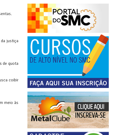
sentas.
 da justiça
as de quota
usca coibir
em meio às