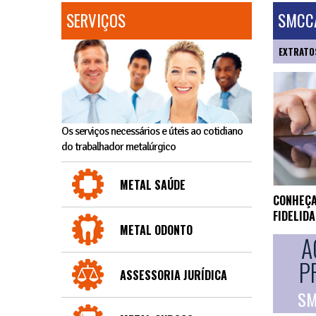
SERVIÇOS
SMCCA
EXTRATO
Os serviços necessários e úteis ao cotidiano
do trabalhador metalúrgico
METAL SAÚDE
CONHEÇA
FIDELID
METAL ODONTO
A
P
ASSESSORIA JURÍDICA
SM