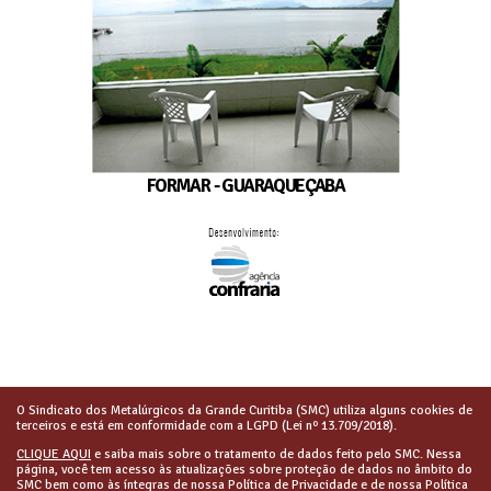
FORMAR - GUARAQUEÇABA
O Sindicato dos Metalúrgicos da Grande Curitiba (SMC) utiliza alguns cookies de
terceiros e está em conformidade com a LGPD (Lei nº 13.709/2018).
CLIQUE AQUI
e saiba mais sobre o tratamento de dados feito pelo SMC. Nessa
página, você tem acesso às atualizações sobre proteção de dados no âmbito do
SMC bem como às íntegras de nossa Política de Privacidade e de nossa Política