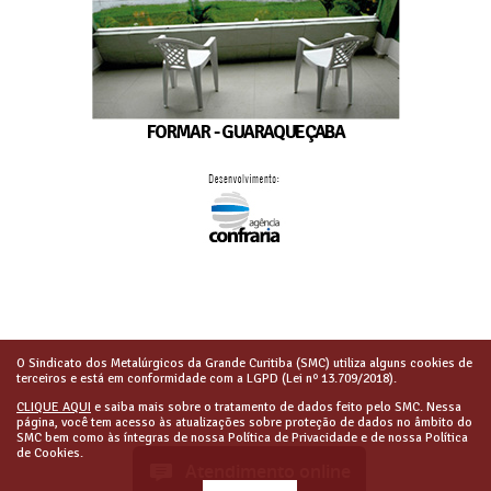
FORMAR - GUARAQUEÇABA
O Sindicato dos Metalúrgicos da Grande Curitiba (SMC) utiliza alguns cookies de
terceiros e está em conformidade com a LGPD (Lei nº 13.709/2018).
CLIQUE AQUI
e saiba mais sobre o tratamento de dados feito pelo SMC. Nessa
página, você tem acesso às atualizações sobre proteção de dados no âmbito do
SMC bem como às íntegras de nossa Política de Privacidade e de nossa Política
de Cookies.
Atendimento online