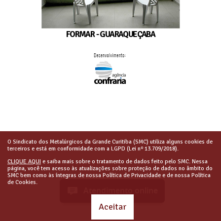
FORMAR - GUARAQUEÇABA
O Sindicato dos Metalúrgicos da Grande Curitiba (SMC) utiliza alguns cookies de
terceiros e está em conformidade com a LGPD (Lei nº 13.709/2018).
CLIQUE AQUI
e saiba mais sobre o tratamento de dados feito pelo SMC. Nessa
página, você tem acesso às atualizações sobre proteção de dados no âmbito do
SMC bem como às íntegras de nossa Política de Privacidade e de nossa Política
de Cookies.
Atendimento online
Aceitar