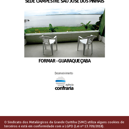
SEDE CAMPESTRE SÃO JOSÉ DOS PINHAIS
FORMAR - GUARAQUEÇABA
O Sindicato dos Metalúrgicos da Grande Curitiba (SMC) utiliza alguns cookies de
terceiros e está em conformidade com a LGPD (Lei nº 13.709/2018).