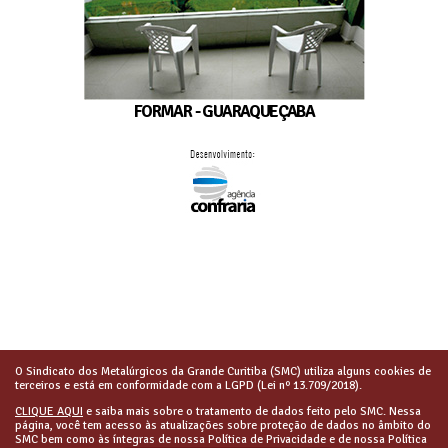
FORMAR - GUARAQUEÇABA
O Sindicato dos Metalúrgicos da Grande Curitiba (SMC) utiliza alguns cookies de
terceiros e está em conformidade com a LGPD (Lei nº 13.709/2018).
CLIQUE AQUI
e saiba mais sobre o tratamento de dados feito pelo SMC. Nessa
página, você tem acesso às atualizações sobre proteção de dados no âmbito do
SMC bem como às íntegras de nossa Política de Privacidade e de nossa Política