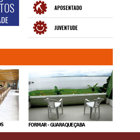
NTOS
APOSENTADO
ADE
JUVENTUDE
OS
FORMAR - GUARAQUEÇABA