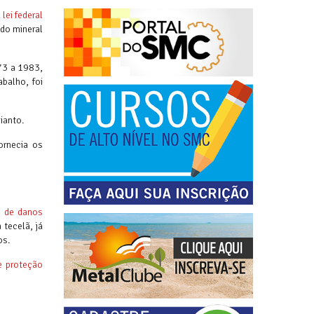
lei federal
 do mineral
73 a 1983,
balho, foi
ianto.
ornecia os
 de danos
tecelã, já
os.
e proteção