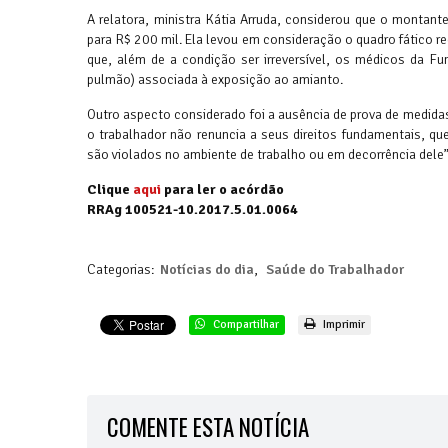
A relatora, ministra Kátia Arruda, considerou que o montan
para R$ 200 mil. Ela levou em consideração o quadro fático r
que, além de a condição ser irreversível, os médicos da 
pulmão) associada à exposição ao amianto.
Outro aspecto considerado foi a ausência de prova de medidas
o trabalhador não renuncia a seus direitos fundamentais, q
são violados no ambiente de trabalho ou em decorrência dele”
Clique
aqui
para ler o acórdão
RRAg 100521-10.2017.5.01.0064
Categorias:
Notícias do dia
,
Saúde do Trabalhador
Compartilhar
Imprimir
COMENTE ESTA NOTÍCIA