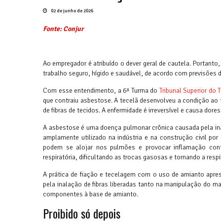
02 de junho de 2026
Fonte: Conjur
Ao empregador é atribuído o dever geral de cautela. Portanto
trabalho seguro, hígido e saudável, de acordo com previsões 
Com esse entendimento, a 6ª Turma do
Tribunal Superior do 
que contraiu asbestose. A tecelã desenvolveu a condição ao
de fibras de tecidos. A enfermidade é irreversível e causa do
A asbestose é uma doença pulmonar crônica causada pela ina
amplamente utilizado na indústria e na construção civil por
podem se alojar nos pulmões e provocar inflamação contín
respiratória, dificultando as trocas gasosas e tornando a resp
A prática de fiação e tecelagem com o uso de amianto apres
pela inalação de fibras liberadas tanto na manipulação do ma
componentes à base de amianto.
Proibido só depois