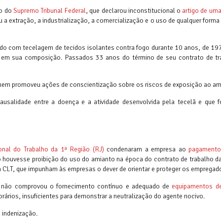
ão do
Supremo Tribunal Federal
, que declarou inconstitucional o
artigo de uma 
iu a extração, a industrialização, a comercialização e o uso de qualquer forma
hado com tecelagem de tecidos isolantes contra fogo durante 10 anos, de 19
 em sua composição. Passados 33 anos do término de seu contrato de tra
nem promoveu ações de conscientização sobre os riscos de exposição ao am
usalidade entre a doença e a atividade desenvolvida pela tecelã e que f
onal do Trabalho da 1ª Região (RJ)
condenaram a empresa ao
pagamento
houvesse proibição do uso do amianto na época do contrato de trabalho da 
a CLT, que impunham às empresas o dever de orientar e proteger os empregad
is não comprovou o fornecimento contínuo e adequado de
equipamentos d
orários, insuficientes para demonstrar a neutralização do agente nocivo.
 indenização.