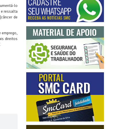
aumentá-lo
 e ressalta
(câncer de
de emprego,
s direitos
.