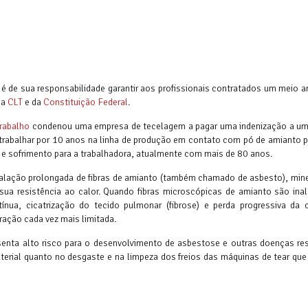
, é de sua responsabilidade garantir aos profissionais contratados um meio 
da
CLT
e da
Constituição Federal
.
Trabalho
condenou uma empresa de tecelagem a pagar uma indenização a uma
 trabalhar por 10 anos na linha de produção em contato com pó de amianto p
res e sofrimento para a trabalhadora, atualmente com mais de 80 anos.
lação prolongada de fibras de amianto (também chamado de asbesto), miner
 sua resistência ao calor. Quando fibras microscópicas de amianto são ina
ua, cicatrização do tecido pulmonar (fibrose) e perda progressiva da 
iração cada vez mais limitada.
enta alto risco para o desenvolvimento de asbestose e outras doenças resp
terial quanto no desgaste e na limpeza dos freios das máquinas de tear que