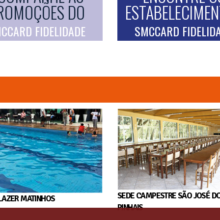
ROMOÇÕES DO
ESTABELECIME
CCARD FIDELIDADE
SMCCARD FIDELID
SEDE CAMPESTRE SÃO JOSÉ D
LAZER MATINHOS
PINHAIS