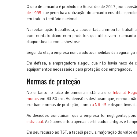
O uso de amianto é proibido no Brasil desde 2017, por decis
de 1995
que permitia a utilização do amianto crisotila e proib
em todo o território nacional.
Na reclamação trabalhista, a aposentada afirmou ter trabal
com contato diário com produtos que utilizavam o amianto
diagnosticada com asbestose.
Segundo ela, a empresa nunca adotou medidas de segurança 
Em defesa, a empregadora alegou que não havia nexo de ca
equipamentos necessários para proteção dos empregados.
Normas de proteção
No entanto, o juízo de primeira instância e o
Tribunal Regi
morais
em R$ 80 mil. As decisões destacam que, embora não 
existiam normas de proteção, como
a NR-15
e dispositivos d
As decisões concluíram que a empresa foi negligente, po
individual
. A ré apresentou apenas certificados antigos e temp
Em seu recurso ao TST, a tecelã pediu a majoração do valor da