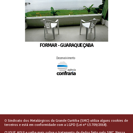
FORMAR - GUARAQUEÇABA
O Sindicato dos Metalúrgicos da Grande Curitiba (SMC) utiliza alguns cookies de
terceiros e está em conformidade com a LGPD (Lei nº 13.709/2018).
CLIQUE AQUI
e saiba mais sobre o tratamento de dados feito pelo SMC. Nessa