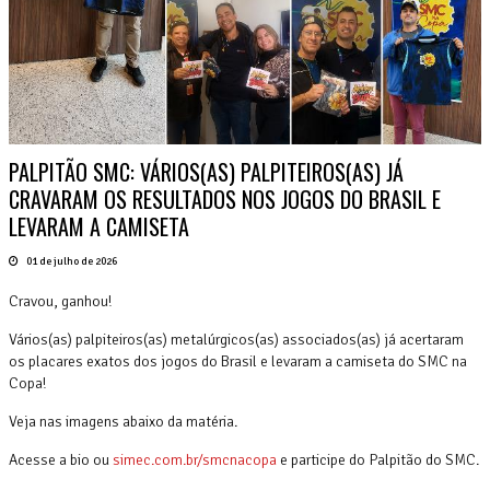
PALPITÃO SMC: VÁRIOS(AS) PALPITEIROS(AS) JÁ
CRAVARAM OS RESULTADOS NOS JOGOS DO BRASIL E
LEVARAM A CAMISETA
01 de julho de 2026
Cravou, ganhou!
Vários(as) palpiteiros(as) metalúrgicos(as) associados(as) já acertaram
os placares exatos dos jogos do Brasil e levaram a camiseta do SMC na
Copa!
Veja nas imagens abaixo da matéria.
Acesse a bio ou
simec.com.br/smcnacopa
e participe do Palpitão do SMC.