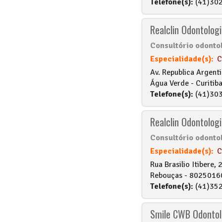
Telefone(s):
(41)302
Realclin Odontolog
Consultório odonto
Especialidade(s):
C
Av. Republica Argenti
Água Verde - Curitiba
Telefone(s):
(41)303
Realclin Odontolog
Consultório odonto
Especialidade(s):
C
Rua Brasilio Itibere,
Rebouças - 80250160 
Telefone(s):
(41)352
Smile CWB Odontolo