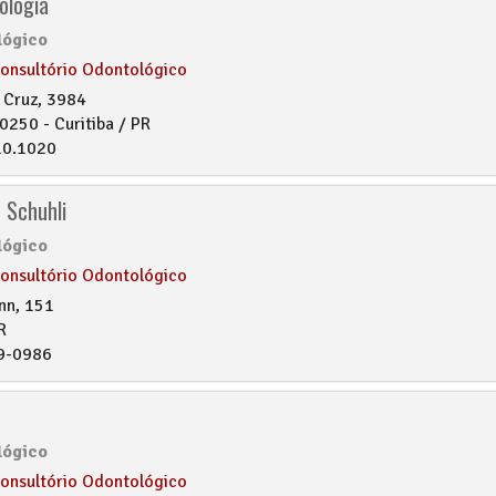
ologia
lógico
onsultório Odontológico
a Cruz, 3984
0250 - Curitiba / PR
10.1020
 Schuhli
lógico
onsultório Odontológico
nn, 151
R
9-0986
lógico
onsultório Odontológico