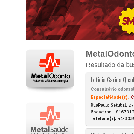
MetalOdont
Resultado da b
Leticia Carina Qua
Consultório odonto
Especialidade(s):
C
RuaPaulo Setubal, 2
Boqueirao - 81670130
Telefone(s):
41-303