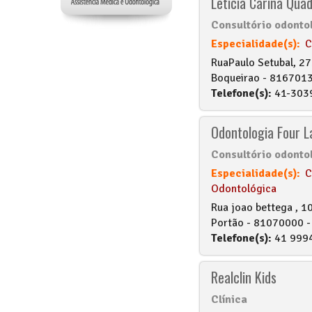
Leticia Carina Qua
Consultório odonto
Especialidade(s):
C
RuaPaulo Setubal, 2
Boqueirao - 81670130
Telefone(s):
41-303
Odontologia Four L
Consultório odonto
Especialidade(s):
C
Odontológica
Rua joao bettega , 10
Portão - 81070000 - 
Telefone(s):
41 999
Realclin Kids
Clínica