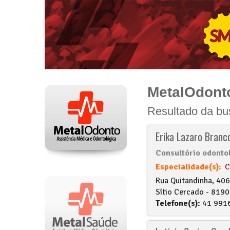
MetalOdont
Resultado da b
Erika Lazaro Branc
Consultório odonto
Especialidade(s):
C
Rua Quitandinha, 406
Sítio Cercado - 8190
Telefone(s):
41 991