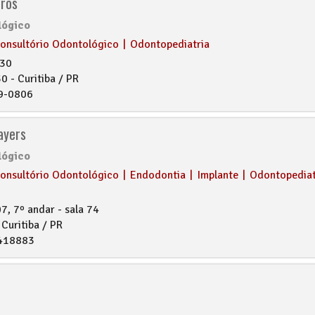
dros
lógico
onsultório Odontológico
|
Odontopediatria
730
 - Curitiba / PR
9-0806
ayers
lógico
onsultório Odontológico
|
Endodontia
|
Implante
|
Odontopediat
7, 7º andar - sala 74
Curitiba / PR
418883