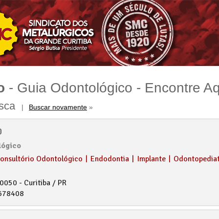
o
- Guia Odontológico - Encontre Aq
usca
|
Buscar novamente
»
o
lógico
onsultório Odontológico
|
Endodontia
|
Implante
|
Odontopediat
0050 - Curitiba / PR
678408