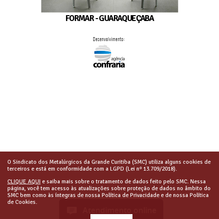
FORMAR - GUARAQUEÇABA
O Sindicato dos Metalúrgicos da Grande Curitiba (SMC) utiliza alguns cookies de
terceiros e está em conformidade com a LGPD (Lei nº 13.709/2018).
CLIQUE AQUI
e saiba mais sobre o tratamento de dados feito pelo SMC. Nessa
página, você tem acesso às atualizações sobre proteção de dados no âmbito do
SMC bem como às íntegras de nossa Política de Privacidade e de nossa Política
de Cookies.
Atendimento online