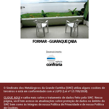
FORMAR - GUARAQUEÇABA
O Sindicato dos Metalúrgicos da Grande Curitiba (SMC) utiliza alguns cookies de
terceiros e está em conformidade com a LGPD (Lei nº 13.709/2018).
CLIQUE AQUI
e saiba mais sobre o tratamento de dados feito pelo SMC. Nessa
página, você tem acesso às atualizações sobre proteção de dados no âmbito do
SMC bem como às íntegras de nossa Política de Privacidade e de nossa Política
de Cookies.