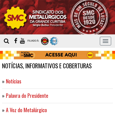
MEN
FILIADO À:
NOTÍCIAS, INFORMATIVOS E COBERTURAS
»
Notícias
»
Palavra do Presidente
»
A Voz do Metalúrgico