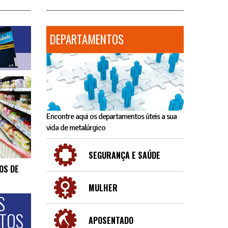
DEPARTAMENTOS
Encontre aqui os departamentos úteis a sua
vida de metalúrgico
SEGURANÇA E SAÚDE
OS DE
MULHER
S
NTOS
APOSENTADO