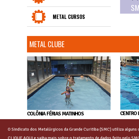
SM
METAL CURSOS
METAL CLUBE
CENTRO 
COLÔNIA FÉRIAS MATINHOS
O Sindicato dos Metalúrgicos da Grande Curitiba (SMC) utiliza algun
CLIQUE AQUI
e saiba mais sobre o tratamento de dados feito pelo SM