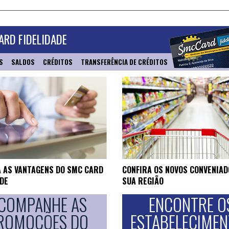
RD FIDELIDADE
S
SALDOS
CRÉDITOS
TRANSFERÊNCIA DE CRÉDITOS
 AS VANTAGENS DO SMC CARD
CONFIRA OS NOVOS CONVENIAD
ADE
SUA REGIÃO
COMPANHE AS
ENCONTRE O
ROMOÇÕES DO
ESTABELECIME