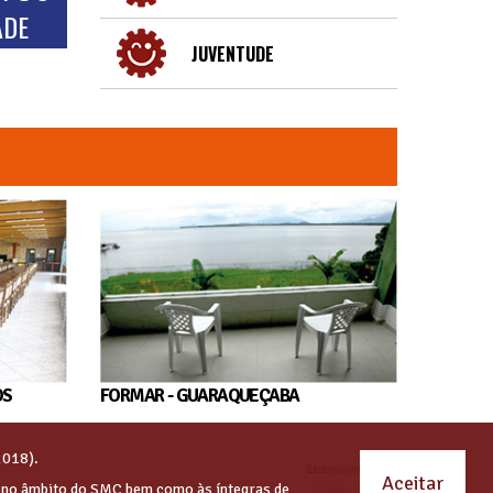
ADE
JUVENTUDE
OS
FORMAR - GUARAQUEÇABA
2018).
Aceitar
s no âmbito do SMC bem como às íntegras de