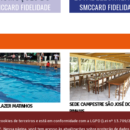
CCARD FIDELIDADE
SMCCARD FIDELID
SEDE CAMPESTRE SÃO JOSÉ D
LAZER MATINHOS
PINHAIS
s cookies de terceiros e está em conformidade com a LGPD (Lei nº 13.709/
C. Nessa página, você tem acesso às atualizações sobre proteção de dado