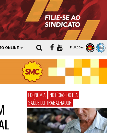
TO ONLINE
FILIADO À:
ECONOMIA
NOTÍCIAS DO DIA
SAÚDE DO TRABALHADOR
M
AL