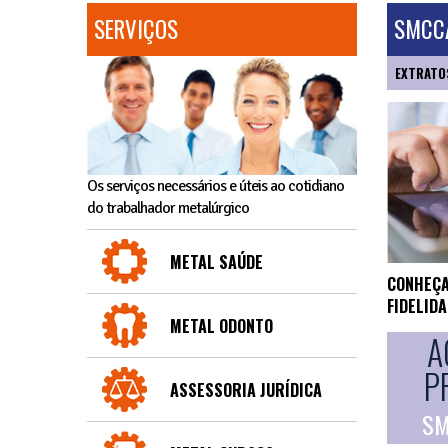
SERVIÇOS
SMCCA
EXTRATO
Os serviços necessários e úteis ao cotidiano
do trabalhador metalúrgico
METAL SAÚDE
CONHEÇA
FIDELID
METAL ODONTO
A
P
ASSESSORIA JURÍDICA
SM