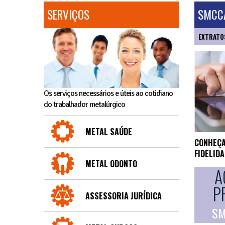
SERVIÇOS
SMCCA
EXTRATO
Os serviços necessários e úteis ao cotidiano
do trabalhador metalúrgico
METAL SAÚDE
CONHEÇA
FIDELID
METAL ODONTO
A
P
ASSESSORIA JURÍDICA
SM