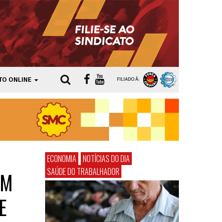
TO ONLINE
FILIADO À:
ECONOMIA
NOTÍCIAS DO DIA
SAÚDE DO TRABALHADOR
AM
E