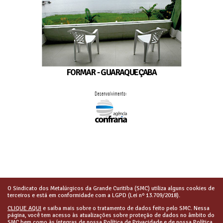
FORMAR - GUARAQUEÇABA
O Sindicato dos Metalúrgicos da Grande Curitiba (SMC) utiliza alguns cookies de
terceiros e está em conformidade com a LGPD (Lei nº 13.709/2018).
CLIQUE AQUI
e saiba mais sobre o tratamento de dados feito pelo SMC. Nessa
página, você tem acesso às atualizações sobre proteção de dados no âmbito do
SMC bem como às íntegras de nossa Política de Privacidade e de nossa Política