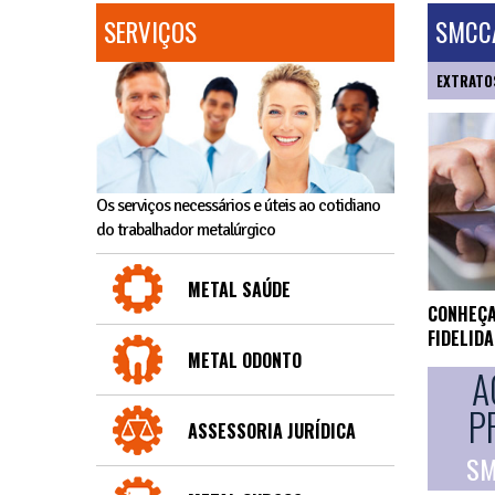
SERVIÇOS
SMCCA
EXTRATO
Os serviços necessários e úteis ao cotidiano
do trabalhador metalúrgico
METAL SAÚDE
CONHEÇA
FIDELID
METAL ODONTO
A
P
ASSESSORIA JURÍDICA
SM