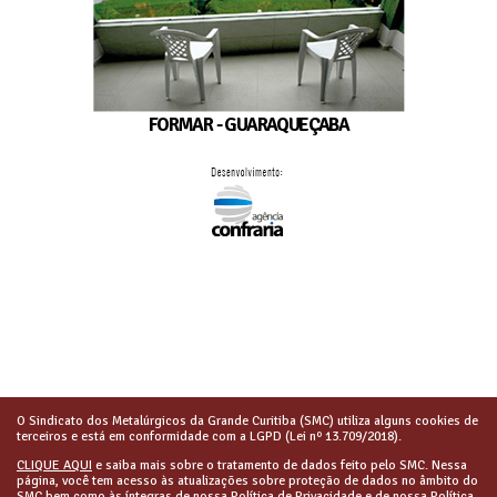
FORMAR - GUARAQUEÇABA
O Sindicato dos Metalúrgicos da Grande Curitiba (SMC) utiliza alguns cookies de
terceiros e está em conformidade com a LGPD (Lei nº 13.709/2018).
CLIQUE AQUI
e saiba mais sobre o tratamento de dados feito pelo SMC. Nessa
página, você tem acesso às atualizações sobre proteção de dados no âmbito do
SMC bem como às íntegras de nossa Política de Privacidade e de nossa Política