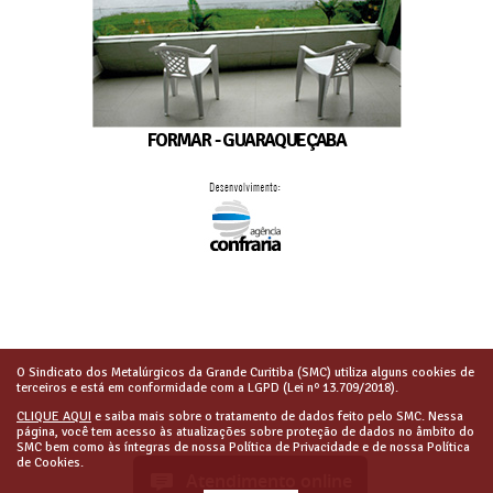
FORMAR - GUARAQUEÇABA
O Sindicato dos Metalúrgicos da Grande Curitiba (SMC) utiliza alguns cookies de
terceiros e está em conformidade com a LGPD (Lei nº 13.709/2018).
CLIQUE AQUI
e saiba mais sobre o tratamento de dados feito pelo SMC. Nessa
página, você tem acesso às atualizações sobre proteção de dados no âmbito do
SMC bem como às íntegras de nossa Política de Privacidade e de nossa Política
de Cookies.
Atendimento online