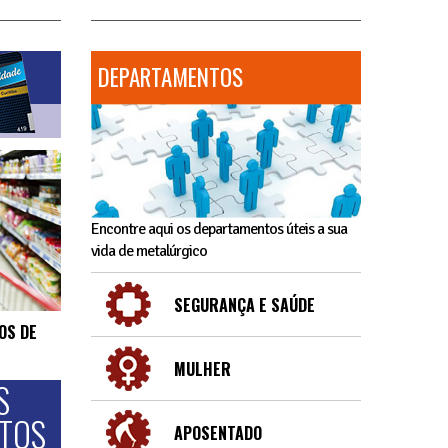
DEPARTAMENTOS
Encontre aqui os departamentos úteis a sua
vida de metalúrgico
SEGURANÇA E SAÚDE
OS DE
MULHER
S
NTOS
APOSENTADO