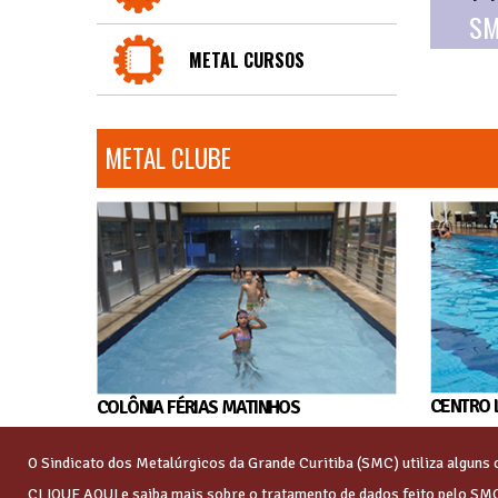
SM
METAL CURSOS
METAL CLUBE
CENTRO 
COLÔNIA FÉRIAS MATINHOS
O Sindicato dos Metalúrgicos da Grande Curitiba (SMC) utiliza algun
CLIQUE AQUI
e saiba mais sobre o tratamento de dados feito pelo SM