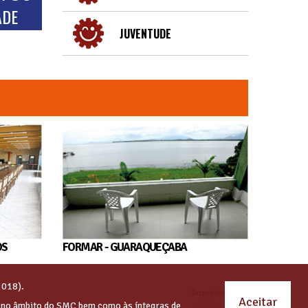
ADE
JUVENTUDE
OS
FORMAR - GUARAQUEÇABA
2018).
Aceitar
s no âmbito do SMC bem como às íntegras de