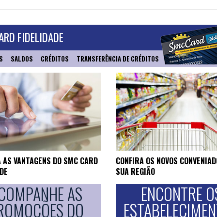
RD FIDELIDADE
S
SALDOS
CRÉDITOS
TRANSFERÊNCIA DE CRÉDITOS
 AS VANTAGENS DO SMC CARD
CONFIRA OS NOVOS CONVENIAD
ADE
SUA REGIÃO
COMPANHE AS
ENCONTRE O
ROMOÇÕES DO
ESTABELECIME