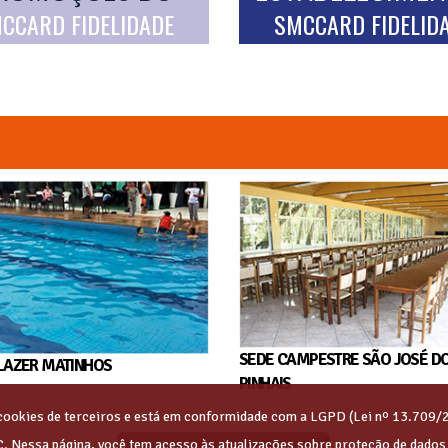
CCARD FIDELIDADE
SMCCARD FIDELID
SEDE CAMPESTRE SÃO JOSÉ D
LAZER MATINHOS
PINHAIS
s cookies de terceiros e está em conformidade com a LGPD (Lei nº 13.709/
C. Nessa página, você tem acesso às atualizações sobre proteção de dado