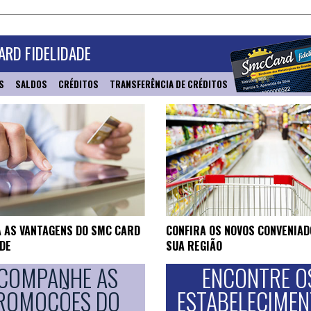
RD FIDELIDADE
S
SALDOS
CRÉDITOS
TRANSFERÊNCIA DE CRÉDITOS
 AS VANTAGENS DO SMC CARD
CONFIRA OS NOVOS CONVENIAD
ADE
SUA REGIÃO
COMPANHE AS
ENCONTRE O
ROMOÇÕES DO
ESTABELECIME