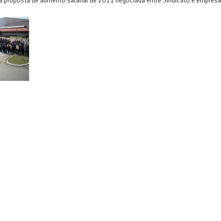
a proposta de aumento salarial de 2011 negociada entre Sindicato e empresa