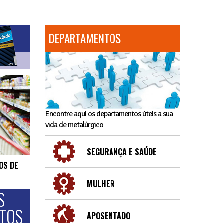
DEPARTAMENTOS
Encontre aqui os departamentos úteis a sua
vida de metalúrgico
SEGURANÇA E SAÚDE
OS DE
MULHER
S
NTOS
APOSENTADO