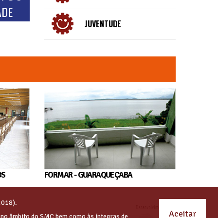
ADE
JUVENTUDE
OS
FORMAR - GUARAQUEÇABA
2018).
Aceitar
s no âmbito do SMC bem como às íntegras de