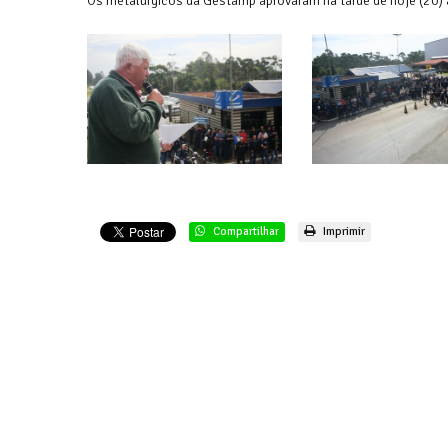
Os metalúrgicos da Gestamp aprovaram na tarde de hoje (20) 
Compartilhar
Imprimir