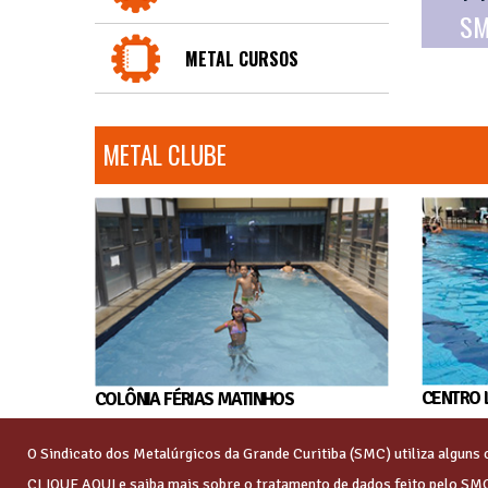
SM
METAL CURSOS
METAL CLUBE
CENTRO 
COLÔNIA FÉRIAS MATINHOS
O Sindicato dos Metalúrgicos da Grande Curitiba (SMC) utiliza algun
CLIQUE AQUI
e saiba mais sobre o tratamento de dados feito pelo SM