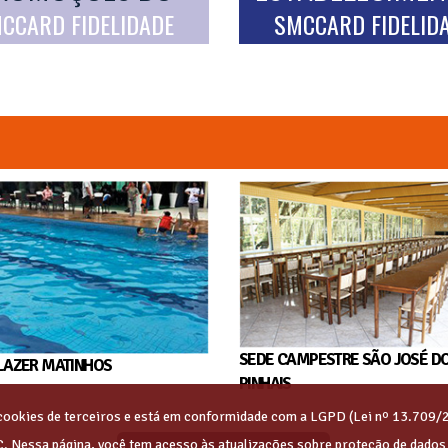
CCARD FIDELIDADE
SMCCARD FIDELID
SEDE CAMPESTRE SÃO JOSÉ D
LAZER MATINHOS
PINHAIS
s cookies de terceiros e está em conformidade com a LGPD (Lei nº 13.709/
C. Nessa página, você tem acesso às atualizações sobre proteção de dado