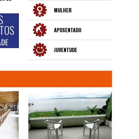
MULHER
S
NTOS
APOSENTADO
ADE
JUVENTUDE