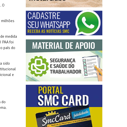
. O
2 milhões
r de medida
O PAA foi
 o país do
a sido
titucional
icional e
a do
lema.