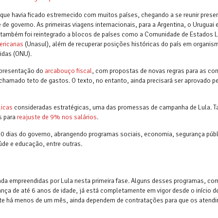
, que havia ficado estremecido com muitos países, chegando a se reunir pres
de governo. As primeiras viagens internacionais, para a Argentina, o Uruguai 
 também foi reintegrado a blocos de países como a Comunidade de Estados L
ericanas
(Unasul), além de recuperar posições históricas do país em organis
idas (ONU).
 apresentação do
arcabouço fiscal
, com propostas de novas regras para as co
o chamado teto de gastos. O texto, no entanto, ainda precisará ser aprovado p
licas
consideradas estratégicas, uma das promessas de campanha de Lula. 
s para
reajuste de 9% nos salários
.
 100 dias do governo, abrangendo programas sociais, economia, segurança públ
úde e educação, entre outras.
tomada empreendidas por Lula nesta primeira fase. Alguns desses programas, c
ança de até 6 anos de idade, já está completamente em vigor desde o início d
nte há menos de um mês, ainda dependem de contratações para que os atend