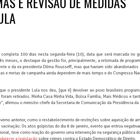
AS E REVISÃO DE MEDIDAS
ULA
va completa 100 dias nesta segunda-feira (10), data que será marcada no g
s meses, o destaque da gestão foi, principalmente, a retomada de program
ente e da ex-presidenta Dilma Rousseff, mas que haviam sido abandonados 
ssas e metas de campanha ainda dependem de mais tempo e do Congresso Nac
e o presidente Lula nos deu, [que é] devolver ao povo brasileiro program
foram retirados. Minha Casa Minha Vida, Bolsa Família, Mais Médicos e tan
, afirmou o ministro-chefe da Secretaria de Comunicação da Presidência da
rno anterior, como o restabelecimento de restrições sobre aquisição de ar
cinação. Os atos golpistas do dia 8 de janeiro, evento que entrou negativ
tucional, teve como reação do governo uma intervenção na segurança pública do
durecer a legislação
sobre crimes contra o Estado Democrático de Direito.