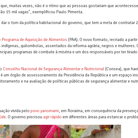
, que, muitas vezes, não é o ritmo que as pessoas gostariam que acontecesse
ão 15 mil vagas", exemplificou Paulo Pimenta.
ai dar o tom da política habitacional do governo, que tem a meta de contratar 
o
Programa de Aquisição de Alimentos
(PAA). O novo formato, recriado a parti
 indígenas, quilombolas, assentados da reforma agrária, negros e mulheres. 
ncipais programas de combate à miséria e um dos responsáveis por ter tirado
do
Conselho Nacional de Segurança Alimentar e Nutricional
(Consea), que havi
o é um órgão de assessoramento da Presidência da República e um espaço ins
itoramento e na avaliação de políticas públicas de segurança alimentar e nutr
uação vivida pelo
povo yanomami
, em Roraima, em consequência da presenç
úde
. O governo precisou
agir rápido
em diferentes áreas para estancar o prob