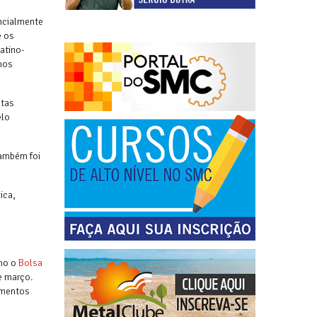
encialmente
e os
atino-
mos
ntas
elo
Também foi
ica,
omo o
Bolsa
e março.
imentos