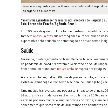
Yanomamis aguardam por familiares nos arredores do Hospital d
emergência em Boa Vista.
Yanomamis aguardam por familiares nos arredores do Hospital de C
Foto:
Fernando Frazão/Agência Brasil
Em 100 dias de governo, Lula também retomou a política de 
também
revisou regras
que restringiam a autodeclaração des
expectativa pelo anúncio de demarcação de novas terras indí
Saúde
Na saúde, o relançamento do Mais Médicos buscou reafirmar u
da pandemia de covid-19 fizeram o Ministério da Saúde lançar
bem como um plano para
reduzir a fila
de espera por cirurgias
Ao fazer um balanço dos 100 dias da posse de Lula, e no conte
Coletiva (Abrasco) e o Conselho Nacional de Saúde (CNS) v
Uma medida transversal, que poderá ter impacto geral na sa
básico. Entre as mudanças está o fim do limite de 25% para a
estatais poderão manter e ampliar novos contratos, além de est
saneamento que soma mais de 100 milhões de habitantes no