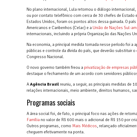
No plano internacional, Lula retomou o diálogo internacional
ou por contato telefônico com cerca de 30 chefes de Estado e 
Estados Unidos, foram os pontos altos dessa guinada. O país
Americanos e Caribenhos (Celac) e a
União de Nações Sul-am
internacionais, incluindo a própria Organização das Nações Un
Na economia, a principal medida tomada nesse período foi a
públicas e controle da dívida do país, que deverão substituir 
Congresso Nacional.
O novo governo também freou a
privatização de empresas púb
destaque o fechamento de um acordo com servidores público
A
Agência Brasil
reuniu, a seguir, as principais medidas de
relações internacionais, meio ambiente, direitos humanos, sa
Programas sociais
A área social foi, de fato, o principal foco nas ações de re
Família
no valor de R$ 600 mais o adicional de R$ 150 por cri
Outros programas, como
Mais Médicos
, relançado oficialme
cheguem efetivamente na ponta.