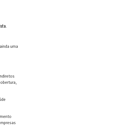
sta.
 ainda uma
ndiretos
cobertura,
aúde
eamento
 empresas