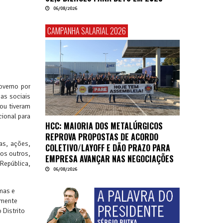
06/08/2026
CAMPANHA SALARIAL 2026
overno por
as sociais
ou tiveram
ional para
HCC: MAIORIA DOS METALÚRGICOS
REPROVA PROPOSTAS DE ACORDO
as, ações,
COLETIVO/LAYOFF E DÃO PRAZO PARA
tos outros,
EMPRESA AVANÇAR NAS NEGOCIAÇÕES
 República,
06/08/2026
mas e
amente
 Distrito