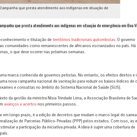
e Campanha que presta atendimento aos indígenas em situação de
ampanha que presta atendimento aos indígenas em situação de emergência em Boa Vi
reconhecimento e titulação de
territórios tradicionais quilombolas
. O governo
sas comunidades como remanescentes de africanos escravizados no país. Há
genas, o que deve ocorrer nas próximas semanas.
ma marca conhecida de governos petistas. No entanto, os efeitos diretos e i
 uma nova campanha nacional de vacinação para reduzir os baixos índices de 
, exames e consultas no âmbito do Sistema Nacional de Saúde (SUS).
xto da gestão da ministra Nísia Trindade Lima, a Associação Brasileira de S
eem
avanços e acertos
nos primeiros passos.
úde em longo prazo, é a edição de decretos que mudam o marco legal do san
 realização de Parcerias Público-Privadas (PPP) pelos estados. Com isso, as
imular a participação da iniciativa privada. A ideia é suprir uma cobertura de
 país.