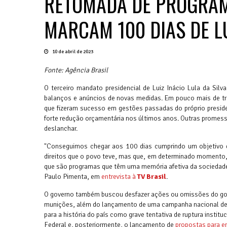
RETOMADA DE PROGRAM
MARCAM 100 DIAS DE L
10 de abril de 2023
Fonte: Agência Brasil
O terceiro mandato presidencial de Luiz Inácio Lula da Sil
balanços e anúncios de novas medidas. Em pouco mais de trê
que fizeram sucesso em gestões passadas do próprio presid
forte redução orçamentária nos últimos anos. Outras prome
deslanchar.
"Conseguimos chegar aos 100 dias cumprindo um objetivo qu
direitos que o povo teve, mas que, em determinado momento, 
que são programas que têm uma memória afetiva da sociedade"
Paulo Pimenta, em
entrevista à
TV Brasil
.
O governo também buscou desfazer ações ou omissões do gove
munições, além do lançamento de uma campanha nacional de va
para a história do país como grave tentativa de ruptura insti
Federal e, posteriormente, o lançamento de
propostas para en