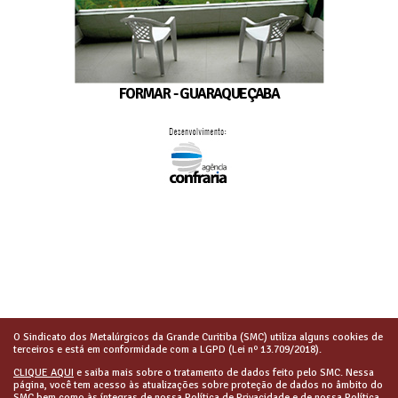
FORMAR - GUARAQUEÇABA
O Sindicato dos Metalúrgicos da Grande Curitiba (SMC) utiliza alguns cookies de
terceiros e está em conformidade com a LGPD (Lei nº 13.709/2018).
CLIQUE AQUI
e saiba mais sobre o tratamento de dados feito pelo SMC. Nessa
página, você tem acesso às atualizações sobre proteção de dados no âmbito do
SMC bem como às íntegras de nossa Política de Privacidade e de nossa Política