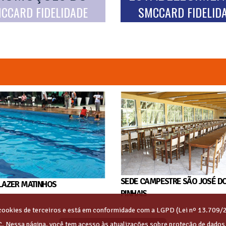
CCARD FIDELIDADE
SMCCARD FIDELID
SEDE CAMPESTRE SÃO JOSÉ D
LAZER MATINHOS
PINHAIS
s cookies de terceiros e está em conformidade com a LGPD (Lei nº 13.709/
C. Nessa página, você tem acesso às atualizações sobre proteção de dado