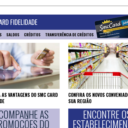
RD FIDELIDADE
S
SALDOS
CRÉDITOS
TRANSFERÊNCIA DE CRÉDITOS
 AS VANTAGENS DO SMC CARD
CONFIRA OS NOVOS CONVENIAD
ADE
SUA REGIÃO
COMPANHE AS
ENCONTRE O
ROMOÇÕES DO
ESTABELECIME