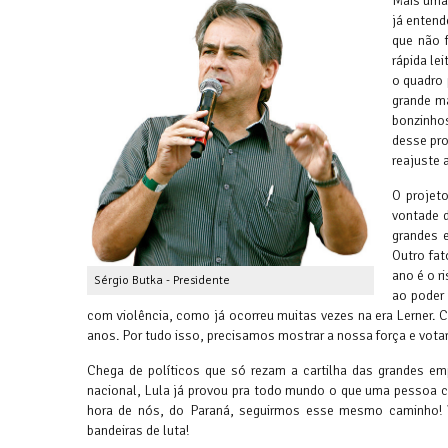
Mais uma 
já entend
que não 
rápida le
o quadro 
grande ma
bonzinhos
desse pro
reajuste 
O projet
vontade 
grandes 
Outro fat
ano é o r
Sérgio Butka - Presidente
ao poder 
com violência, como já ocorreu muitas vezes na era Lerner. 
anos. Por tudo isso, precisamos mostrar a nossa força e vo
Chega de políticos que só rezam a cartilha das grandes e
nacional, Lula já provou pra todo mundo o que uma pessoa c
hora de nós, do Paraná, seguirmos esse mesmo caminho!
bandeiras de luta!