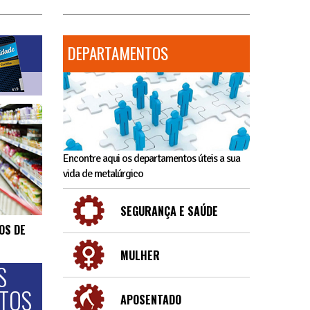
DEPARTAMENTOS
Encontre aqui os departamentos úteis a sua
vida de metalúrgico
SEGURANÇA E SAÚDE
OS DE
MULHER
S
NTOS
APOSENTADO