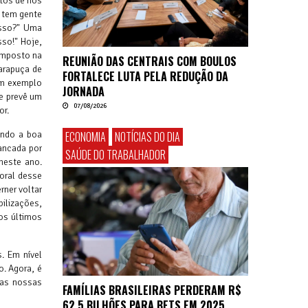
itos de nós
a tem gente
isso?" Uma
sso!" Hoje,
composto na
REUNIÃO DAS CENTRAIS COM BOULOS
carapuça de
FORTALECE LUTA PELA REDUÇÃO DA
Um exemplo
JORNADA
e prevê um
07/08/2026
or.
ECONOMIA
NOTÍCIAS DO DIA
ando a boa
ancada por
SAÚDE DO TRABALHADOR
neste ano.
toral desse
rner voltar
ilizações,
nos últimos
. Em nível
. Agora, é
 as nossas
FAMÍLIAS BRASILEIRAS PERDERAM R$
62,5 BILHÕES PARA BETS EM 2025