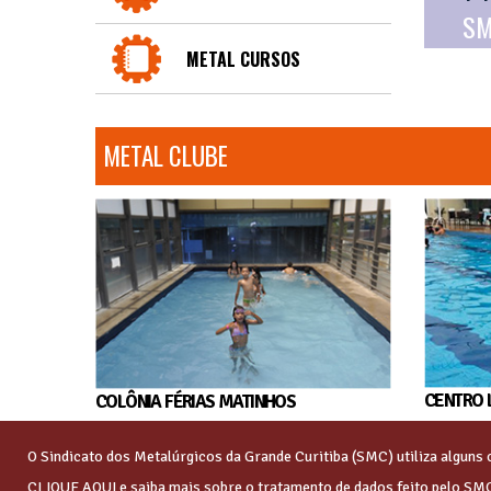
SM
METAL CURSOS
METAL CLUBE
CENTRO 
COLÔNIA FÉRIAS MATINHOS
O Sindicato dos Metalúrgicos da Grande Curitiba (SMC) utiliza algun
CLIQUE AQUI
e saiba mais sobre o tratamento de dados feito pelo SM