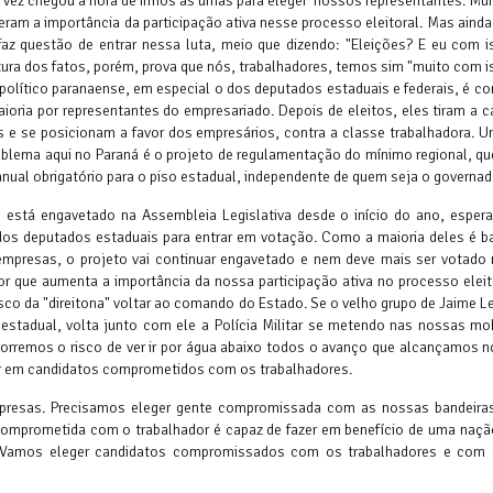
vez chegou a hora de irmos às urnas para eleger nossos representantes. Mu
eram a importância da participação ativa nesse processo eleitoral. Mas aind
faz questão de entrar nessa luta, meio que dizendo: "Eleições? E eu com 
itura dos fatos, porém, prova que nós, trabalhadores, temos sim "muito com i
político paranaense, em especial o dos deputados estaduais e federais, é 
ioria por representantes do empresariado. Depois de eleitos, eles tiram a 
 e se posicionam a favor dos empresários, contra a classe trabalhadora. 
blema aqui no Paraná é o projeto de regulamentação do mínimo regional, qu
anual obrigatório para o piso estadual, independente de quem seja o governad
o está engavetado na Assembleia Legislativa desde o início do ano, esper
dos deputados estaduais para entrar em votação. Como a maioria deles é b
empresas, o projeto vai continuar engavetado e nem deve mais ser votado 
or que aumenta a importância da nossa participação ativa no processo elei
isco da "direitona" voltar ao comando do Estado. Se o velho grupo de Jaime Le
estadual, volta junto com ele a Polícia Militar se metendo nas nossas mob
Corremos o risco de ver ir por água abaixo todos o avanço que alcançamos 
tar em candidatos comprometidos com os trabalhadores.
mpresas. Precisamos eleger gente compromissada com as nossas bandeiras
omprometida com o trabalhador é capaz de fazer em benefício de uma nação
 Vamos eleger candidatos compromissados com os trabalhadores e com