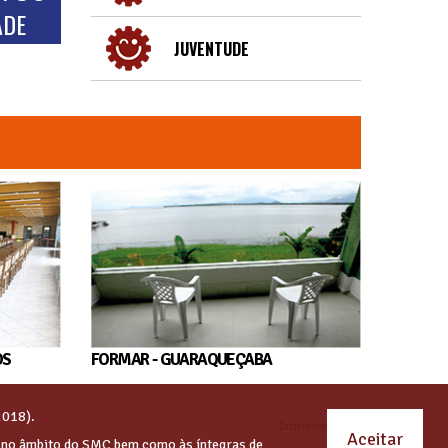
ADE
JUVENTUDE
OS
FORMAR - GUARAQUEÇABA
2018).
Aceitar
s no âmbito do SMC bem como às íntegras de