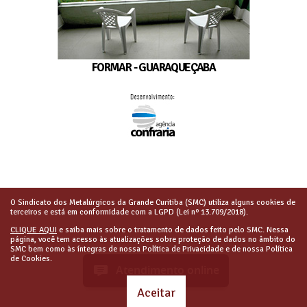
FORMAR - GUARAQUEÇABA
O Sindicato dos Metalúrgicos da Grande Curitiba (SMC) utiliza alguns cookies de
terceiros e está em conformidade com a LGPD (Lei nº 13.709/2018).
CLIQUE AQUI
e saiba mais sobre o tratamento de dados feito pelo SMC. Nessa
página, você tem acesso às atualizações sobre proteção de dados no âmbito do
SMC bem como às íntegras de nossa Política de Privacidade e de nossa Política
de Cookies.
Atendimento online
Aceitar