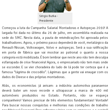
Sérgio Butka -
Presidente
Começou a luta da Campanha Salarial Montadoras e Autopeças 2010! A
largada foi dada no último dia 26 de julho, em assembléia realizada na
sede do SMC. Nesta data, a pauta de reivindicações foi aprovada pelos
trabalhadores. Agora, o próximo passo dependerá de você, metalúrgico da
Renault-Nissan, Volkswagen, Volvo e autopeças. Será a sua ratificação
em porta de fábrica que vai mostrar ao patronal o quanto a nossa
categoria está mobilizada. É bom lembrar que neste ano não tem desculpa
esfarrapada de crise financeira! Agora, o empresariado não tem mais onde
se esconder. E se vier choradeira do lado de lá pode ter certeza que é a
famosa “lágrima de crocodilo”. Lágrimas que a gente vai enxugar com os
dados do Dieese e das próprias montadoras.
Aliás, os economistas já avisam: a indústria automotiva paranaense
deverá bater um novo recorde e ultrapassar a marca de 400 mil
automóveis produzidos no Estado. Portanto, não se esqueça
companheiro! Vamos precisar de três elementos fundamentais! Vontade!
Para buscar nossas conquistas e melhorias nas condições de trabalho