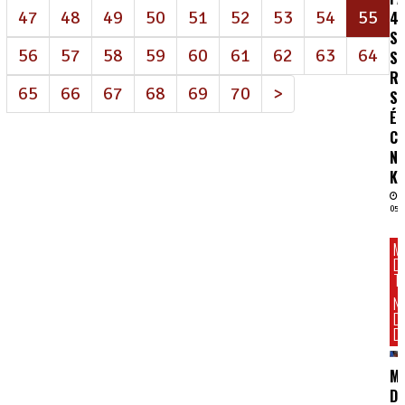
(at
47
48
49
50
51
52
53
54
55
4
S
56
57
58
59
60
61
62
63
64
S
R
65
66
67
68
69
70
>
SA
É
C
N
K
05/
M
D
T
N
D
DI
M
DE