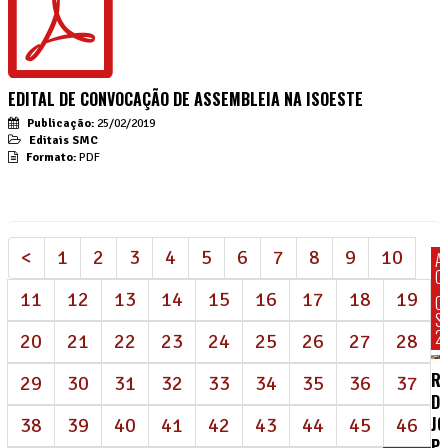
EDITAL DE CONVOCAÇÃO DE ASSEMBLEIA NA ISOESTE
Publicação:
25/02/2019
Editais SMC
Formato:
PDF
<
1
2
3
4
5
6
7
8
9
10
A
C
11
12
13
14
15
16
17
18
19
C
S
2
20
21
22
23
24
25
26
27
28
R
29
30
31
32
33
34
35
36
37
DE
J
38
39
40
41
42
43
44
45
46
P