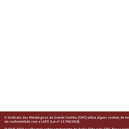
O Sindicato dos Metalúrgicos da Grande Curitiba (SMC) utiliza alguns cookies de ter
em conformidade com a LGPD (Lei nº 13.709/2018).