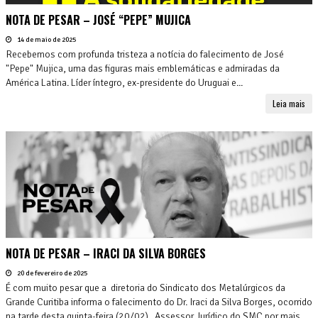
NOTA DE PESAR – JOSÉ “PEPE” MUJICA
14 de maio de 2025
Recebemos com profunda tristeza a notícia do falecimento de José
"Pepe" Mujica, uma das figuras mais emblemáticas e admiradas da
América Latina. Líder íntegro, ex-presidente do Uruguai e...
Leia mais
NOTA DE PESAR – IRACI DA SILVA BORGES
20 de fevereiro de 2025
É com muito pesar que a diretoria do Sindicato dos Metalúrgicos da
Grande Curitiba informa o falecimento do Dr. Iraci da Silva Borges, ocorrido
na tarde desta quinta-feira (20/02). Assessor Jurídico do SMC por mais...