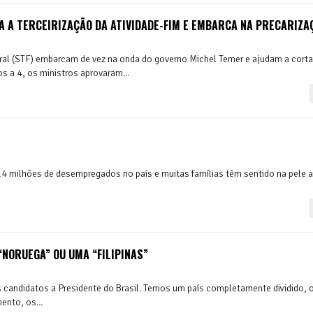
A A TERCEIRIZAÇÃO DA ATIVIDADE-FIM E EMBARCA NA PRECARIZA
eral (STF) embarcam de vez na onda do governo Michel Temer e ajudam a cortar
os a 4, os ministros aprovaram...
14 milhões de desempregados no país e muitas famílias têm sentido na pele a
“NORUEGA” OU UMA “FILIPINAS”
ndidatos a Presidente do Brasil. Temos um país completamente dividido, o
nto, os...