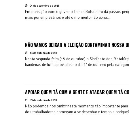
04 de dezembro de 2018
Em transição com o governo Temer, Bolsonaro dá passos perigo
mais por empresários e até o momento não abriu...
NÃO VAMOS DEIXAR A ELEIÇÃO CONTAMINAR NOSSA U
13 de outubro de 2018
Nesta segunda-feira (15 de outubro) o Sindicato dos Metalúrgic
bandeiras de luta aprovadas no dia 1º de outubro pela categori
APOIAR QUEM TÁ COM A GENTE E ATACAR QUEM TÁ C
03 de outubro de 2018
Não podemos nos omitir neste momento tão importante para a 
dos trabalhadores começam a se desenhar e temos a obrigaçã