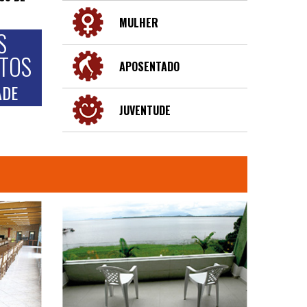
MULHER
S
NTOS
APOSENTADO
ADE
JUVENTUDE