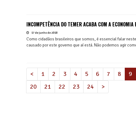
INCOMPETÊNCIA DO TEMER ACABA COM A ECONOMIA 
17 de junho de 2018
Como cidadãos brasileiros que somos, é essencial falar nes
causado por este governo que aí está. Não podemos agir como
(
<
1
2
3
4
5
6
7
8
9
20
21
22
23
24
>