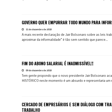
GOVERNO QUER EMPURRAR TODO MUNDO PARA INFOR
11 de dezembro de 2018
A mais recente declaração de Jair Bolsonaro sobre as leis trab
aproximar da informalidade” é tão sem sentido que parece...
FIM DO ABONO SALARIAL É INADMISSÍVEL!!
09 de dezembro de 2018
Tem gente propondo que o novo presidente Jair Bolsonaro acab
HISTÓRICO neste momento é um absurdo e representaria um re
CERCADO DE EMPRESÁRIOS E SEM DIÁLOGO COM TRA
TRABALHO