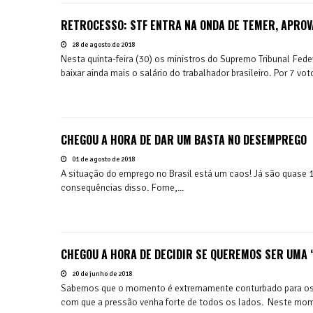
RETROCESSO: STF ENTRA NA ONDA DE TEMER, APROV
28 de agosto de 2018
Nesta quinta-feira (30) os ministros do Supremo Tribunal Fed
baixar ainda mais o salário do trabalhador brasileiro. Por 7 vot
CHEGOU A HORA DE DAR UM BASTA NO DESEMPREGO
01 de agosto de 2018
A situação do emprego no Brasil está um caos! Já são quase 
consequências disso. Fome,...
CHEGOU A HORA DE DECIDIR SE QUEREMOS SER UMA 
20 de junho de 2018
Sabemos que o momento é extremamente conturbado para os ca
com que a pressão venha forte de todos os lados. Neste mome