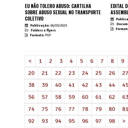
EU NÃO TOLERO ABUSO: CARTILHA
EDITAL 
SOBRE ABUSO SEXUAL NO TRANSPORTE
ASSEMBL
COLETIVO
Public
Docume
Publicação:
06/03/2023
Format
Folders e flyers
Formato:
PDF
<
1
2
3
4
5
6
7
8
9
20
21
22
23
24
25
26
2
38
39
40
41
42
43
44
4
56
57
58
59
60
61
62
6
74
75
76
77
78
79
80
8
92
93
94
95
96
97
98
>