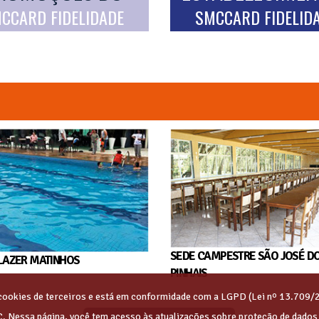
CCARD FIDELIDADE
SMCCARD FIDELID
SEDE CAMPESTRE SÃO JOSÉ D
LAZER MATINHOS
PINHAIS
s cookies de terceiros e está em conformidade com a LGPD (Lei nº 13.709/
C. Nessa página, você tem acesso às atualizações sobre proteção de dado