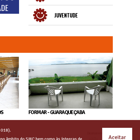
ADE
JUVENTUDE
OS
FORMAR - GUARAQUEÇABA
2018).
Aceitar
s no âmbito do SMC bem como às íntegras de