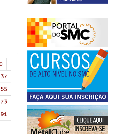
9
37
55
73
91