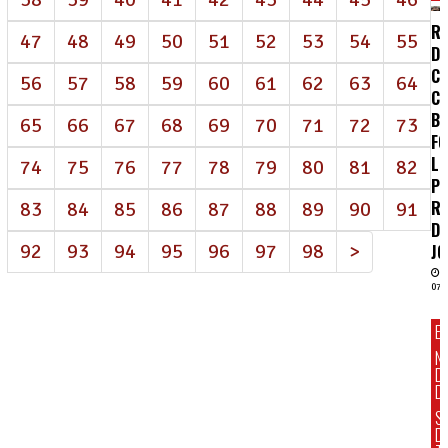
RE
47
48
49
50
51
52
53
54
55
D
CE
56
57
58
59
60
61
62
63
64
C
B
65
66
67
68
69
70
71
72
73
FO
LU
74
75
76
77
78
79
80
81
82
PE
R
83
84
85
86
87
88
89
90
91
D
92
93
94
95
96
97
98
>
J
07/
E
N
D
DI
S
D