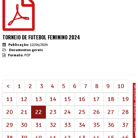
TORNEIO DE FUTEBOL FEMININO 2024
Publicação:
12/04/2024
Documentos gerais
Formato:
PDF
<
1
2
3
4
5
6
7
8
9
10
N
D
DI
11
12
13
14
15
16
17
18
19
R
D
(atual)
20
21
22
23
24
25
26
27
28
J
S
29
30
31
32
33
34
35
36
37
D
T
38
39
40
41
42
43
44
45
46