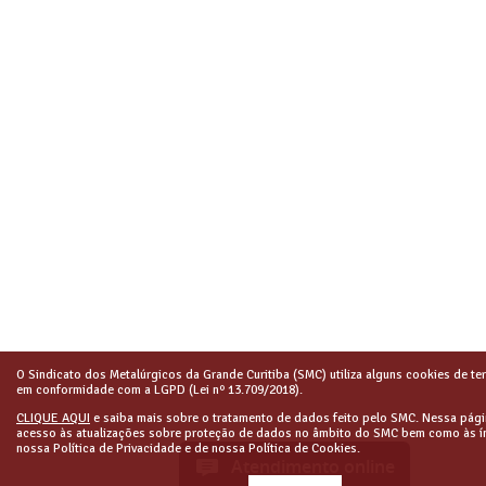
O Sindicato dos Metalúrgicos da Grande Curitiba (SMC) utiliza alguns cookies de ter
em conformidade com a LGPD (Lei nº 13.709/2018).
CLIQUE AQUI
e saiba mais sobre o tratamento de dados feito pelo SMC. Nessa pági
acesso às atualizações sobre proteção de dados no âmbito do SMC bem como às í
nossa Política de Privacidade e de nossa Política de Cookies.
Atendimento online