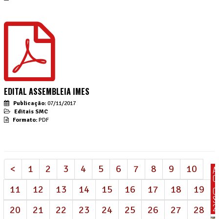
EDITAL ASSEMBLEIA IMES
Publicação:
07/11/2017
Editais SMC
Formato:
PDF
<
1
2
3
4
5
6
7
8
9
10
A
C
11
12
13
14
15
16
17
18
19
C
S
2
20
21
22
23
24
25
26
27
28