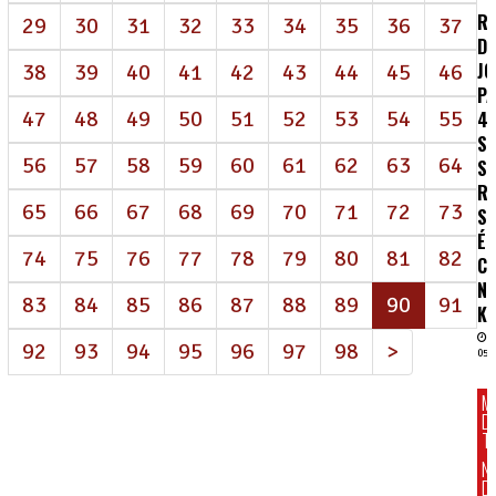
R
29
30
31
32
33
34
35
36
37
DE
J
38
39
40
41
42
43
44
45
46
P
47
48
49
50
51
52
53
54
55
4
S
56
57
58
59
60
61
62
63
64
S
R
65
66
67
68
69
70
71
72
73
SA
É
74
75
76
77
78
79
80
81
82
C
N
(atual)
83
84
85
86
87
88
89
90
91
K
92
93
94
95
96
97
98
>
05/
M
D
T
N
D