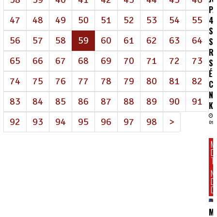
P
47
48
49
50
51
52
53
54
55
4
S
(atual)
56
57
58
59
60
61
62
63
64
S
R
65
66
67
68
69
70
71
72
73
SA
É
74
75
76
77
78
79
80
81
82
C
N
83
84
85
86
87
88
89
90
91
K
92
93
94
95
96
97
98
>
05/
M
D
T
N
D
DI
M