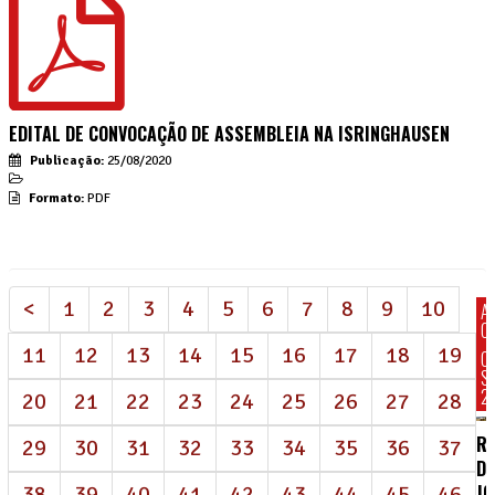
EDITAL DE CONVOCAÇÃO DE ASSEMBLEIA NA ISRINGHAUSEN
Publicação:
25/08/2020
Formato:
PDF
<
1
2
3
4
5
6
7
8
9
10
A
C
11
12
13
14
15
16
17
18
19
C
S
2
20
21
22
23
24
25
26
27
28
R
29
30
31
32
33
34
35
36
37
DE
J
38
39
40
41
42
43
44
45
46