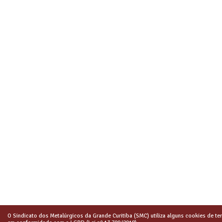
O Sindicato dos Metalúrgicos da Grande Curitiba (SMC) utiliza alguns cookies de ter