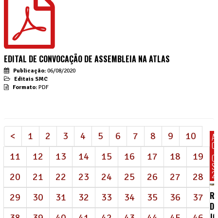
EDITAL DE CONVOCAÇÃO DE ASSEMBLEIA NA ATLAS
Publicação:
06/08/2020
Editais SMC
Formato:
PDF
<
1
2
3
4
5
6
7
8
9
10
A
C
11
12
13
14
15
16
17
18
19
C
S
2
20
21
22
23
24
25
26
27
28
R
29
30
31
32
33
34
35
36
37
DE
J
38
39
40
41
42
43
44
45
46