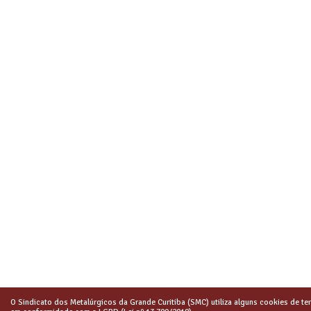
O Sindicato dos Metalúrgicos da Grande Curitiba (SMC) utiliza alguns cookies de ter