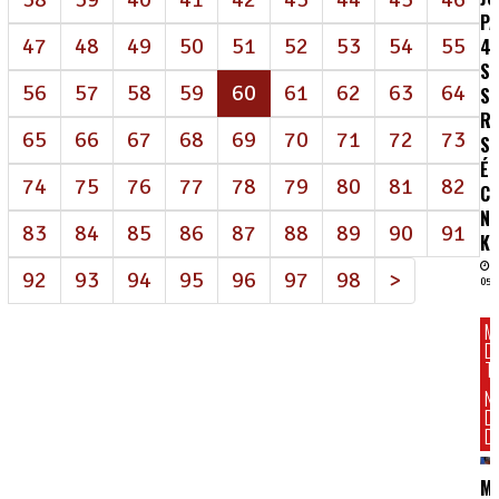
P
47
48
49
50
51
52
53
54
55
4
S
(atual)
56
57
58
59
60
61
62
63
64
S
R
65
66
67
68
69
70
71
72
73
SA
É
74
75
76
77
78
79
80
81
82
C
N
83
84
85
86
87
88
89
90
91
K
92
93
94
95
96
97
98
>
05/
M
D
T
N
D
DI
M