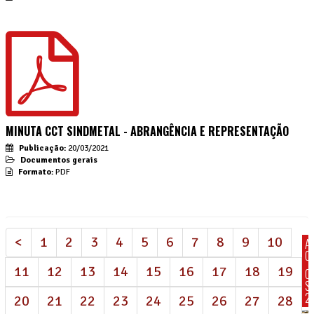
MINUTA CCT SINDMETAL - ABRANGÊNCIA E REPRESENTAÇÃO
Publicação:
20/03/2021
Documentos gerais
Formato:
PDF
<
1
2
3
4
5
6
7
8
9
10
A
C
11
12
13
14
15
16
17
18
19
C
S
2
20
21
22
23
24
25
26
27
28