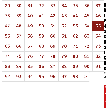
R
29
30
31
32
33
34
35
36
37
DE
J
38
39
40
41
42
43
44
45
46
P
(at
47
48
49
50
51
52
53
54
55
4
S
56
57
58
59
60
61
62
63
64
S
R
65
66
67
68
69
70
71
72
73
SA
É
74
75
76
77
78
79
80
81
82
C
N
83
84
85
86
87
88
89
90
91
K
92
93
94
95
96
97
98
>
05/
M
D
T
N
D