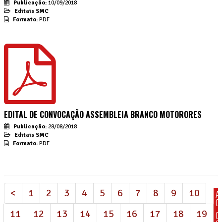
Publicação:
10/09/2018
Editais SMC
Formato:
PDF
EDITAL DE CONVOCAÇÃO ASSEMBLEIA BRANCO MOTORORES
Publicação:
28/08/2018
Editais SMC
Formato:
PDF
<
1
2
3
4
5
6
7
8
9
10
A
C
11
12
13
14
15
16
17
18
19
C