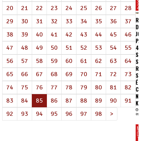
S
2
20
21
22
23
24
25
26
27
28
R
29
30
31
32
33
34
35
36
37
DE
J
38
39
40
41
42
43
44
45
46
P
47
48
49
50
51
52
53
54
55
4
S
56
57
58
59
60
61
62
63
64
S
R
65
66
67
68
69
70
71
72
73
SA
É
74
75
76
77
78
79
80
81
82
C
N
(atual)
83
84
85
86
87
88
89
90
91
K
92
93
94
95
96
97
98
>
05/
M
D
T