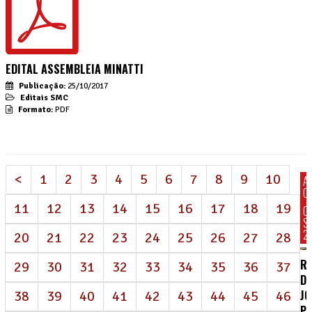
EDITAL ASSEMBLEIA MINATTI
Publicação:
25/10/2017
Editais SMC
Formato:
PDF
<
1
2
3
4
5
6
7
8
9
10
A
C
11
12
13
14
15
16
17
18
19
C
S
2
20
21
22
23
24
25
26
27
28
R
29
30
31
32
33
34
35
36
37
DE
J
38
39
40
41
42
43
44
45
46
P