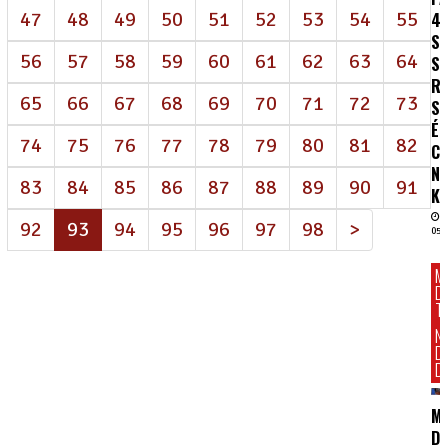
47
48
49
50
51
52
53
54
55
4
S
56
57
58
59
60
61
62
63
64
S
R
65
66
67
68
69
70
71
72
73
SA
É
74
75
76
77
78
79
80
81
82
C
N
83
84
85
86
87
88
89
90
91
K
(atual)
92
93
94
95
96
97
98
>
05/
M
D
T
N
D
DI
M
DE