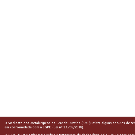
O Sindicato dos Metalúrgicos da Grande Curitiba (SMC) utiliza alguns cookies de ter
em conformidade com a LGPD (Lei nº 13.709/2018).