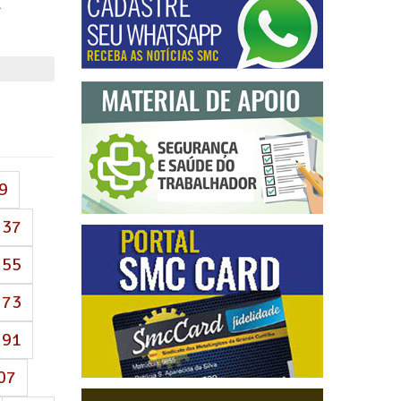
A
9
37
55
73
91
07