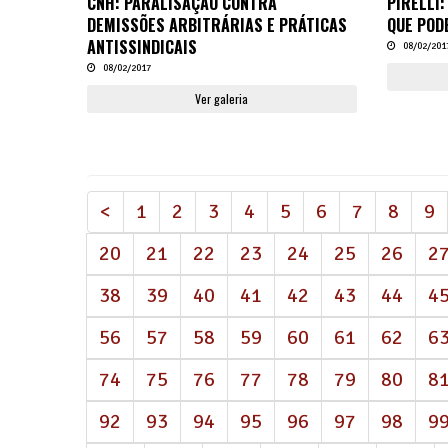
CNH: PARALISAÇÃO CONTRA
PIRELLI
DEMISSÕES ARBITRÁRIAS E PRÁTICAS
QUE POD
ANTISSINDICAIS
08/02/201
08/02/2017
Ver galeria
<
1
2
3
4
5
6
7
8
9
20
21
22
23
24
25
26
2
38
39
40
41
42
43
44
4
56
57
58
59
60
61
62
6
74
75
76
77
78
79
80
8
92
93
94
95
96
97
98
9