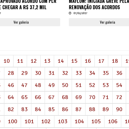
: APROVADO ACORDO COM PLR
MAFLOW: INICIADA GREVE PEL
E CHEGAR A R$ 37,2 MIL
RENOVAÇÃO DOS ACORDOS
7
07/02/2017
Ver galeria
Ver galeria
10
11
12
13
14
15
16
17
18
1
7
28
29
30
31
32
33
34
35
36
5
46
47
48
49
50
51
52
53
54
3
64
65
66
67
68
69
70
71
72
1
82
83
84
85
86
87
88
89
90
9
100
101
102
103
104
105
106
1