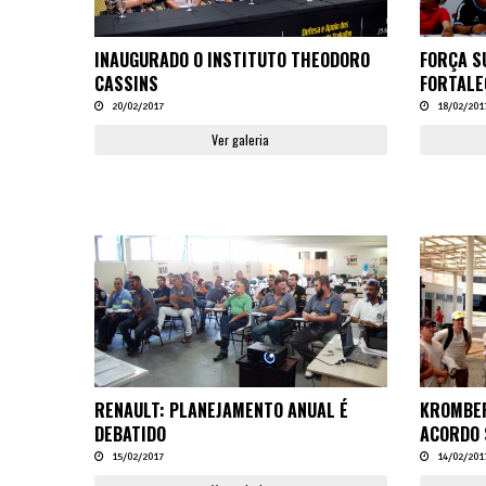
INAUGURADO O INSTITUTO THEODORO
FORÇA S
CASSINS
FORTALE
20/02/2017
18/02/201
Ver galeria
RENAULT: PLANEJAMENTO ANUAL É
KROMBER
DEBATIDO
ACORDO 
15/02/2017
14/02/201