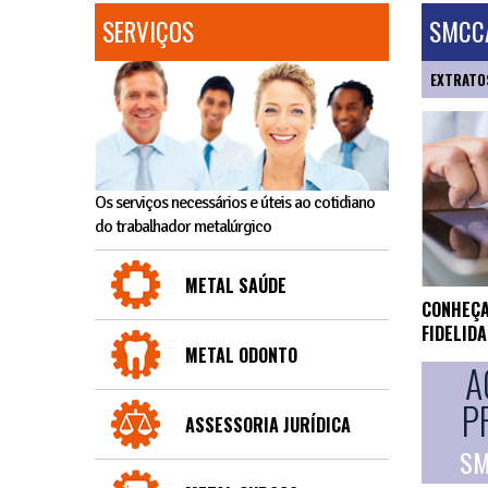
SERVIÇOS
SMCCA
EXTRATO
Os serviços necessários e úteis ao cotidiano
do trabalhador metalúrgico
METAL SAÚDE
CONHEÇA
FIDELID
METAL ODONTO
A
P
ASSESSORIA JURÍDICA
SM