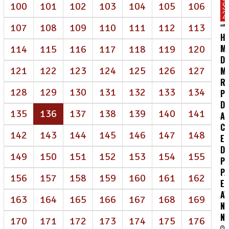
100
101
102
103
104
105
106
S
2
107
108
109
110
111
112
113
HC
MA
114
115
116
117
118
119
120
D
121
122
123
124
125
126
127
M
R
128
129
130
131
132
133
134
P
DE
(atual)
135
136
137
138
139
140
141
A
CO
142
143
144
145
146
147
148
E
D
149
150
151
152
153
154
155
P
P
156
157
158
159
160
161
162
E
A
163
164
165
166
167
168
169
N
NE
170
171
172
173
174
175
176