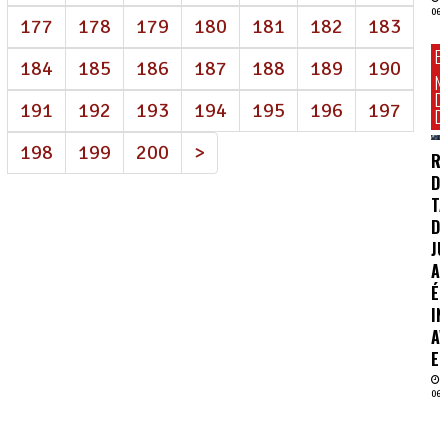
06/
177
178
179
180
181
182
183
E
184
185
186
187
188
189
190
N
D
191
192
193
194
195
196
197
DI
198
199
200
>
R
D
TA
DE
J
AI
É
IN
AV
EN
06/