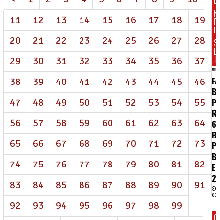
E
N
11
12
13
14
15
16
17
18
19
D
DI
20
21
22
23
24
25
26
27
28
S
D
T
29
30
31
32
33
34
35
36
37
FA
38
39
40
41
42
43
44
45
46
BR
47
48
49
50
51
52
53
54
55
P
R
56
57
58
59
60
61
62
63
64
62
BI
65
66
67
68
69
70
71
72
73
P
B
74
75
76
77
78
79
80
81
82
E
2
83
84
85
86
87
88
89
90
91
06/
92
93
94
95
96
97
98
99
C