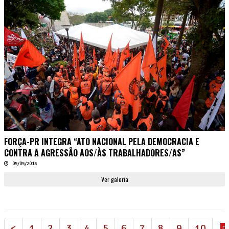
FORÇA-PR INTEGRA “ATO NACIONAL PELA DEMOCRACIA E
CONTRA A AGRESSÃO AOS/ÀS TRABALHADORES/AS”
05/05/2015
Ver galeria
<
1
2
3
4
5
6
7
8
9
10