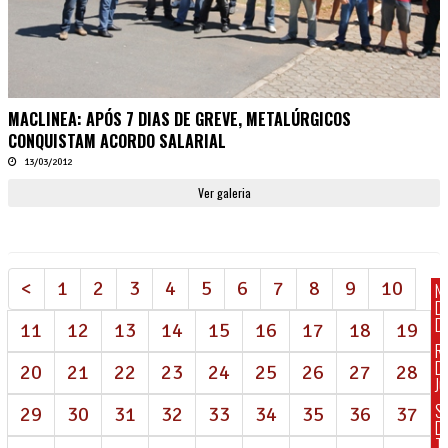
MACLINEA: APÓS 7 DIAS DE GREVE, METALÚRGICOS
CONQUISTAM ACORDO SALARIAL
13/03/2012
Ver galeria
<
1
2
3
4
5
6
7
8
9
10
N
D
DI
11
12
13
14
15
16
17
18
19
R
D
20
21
22
23
24
25
26
27
28
J
S
29
30
31
32
33
34
35
36
37
D
T