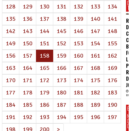
D
128
129
130
131
132
133
134
T
135
136
137
138
139
140
141
RE
D
142
143
144
145
146
147
148
CE
C
149
150
151
152
153
154
155
B
FO
(atual)
156
157
158
159
160
161
162
LU
PE
163
164
165
166
167
168
169
R
D
170
171
172
173
174
175
176
J
177
178
179
180
181
182
183
07/
184
185
186
187
188
189
190
E
N
191
192
193
194
195
196
197
D
DI
198
199
200
>