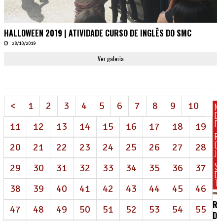
HALLOWEEN 2019 | ATIVIDADE CURSO DE INGLÊS DO SMC
28/10/2019
Ver galeria
<
1
2
3
4
5
6
7
8
9
10
N
D
DI
11
12
13
14
15
16
17
18
19
R
D
20
21
22
23
24
25
26
27
28
J
S
29
30
31
32
33
34
35
36
37
D
T
38
39
40
41
42
43
44
45
46
RE
47
48
49
50
51
52
53
54
55
D