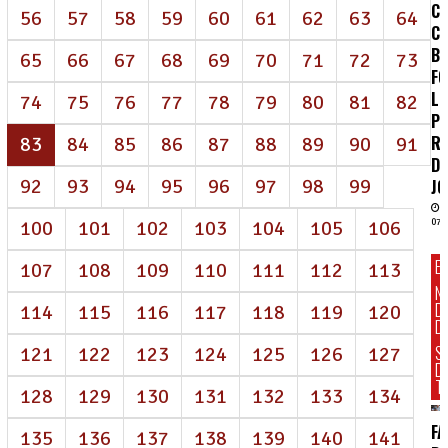
CE
56
57
58
59
60
61
62
63
64
C
B
65
66
67
68
69
70
71
72
73
FO
LU
74
75
76
77
78
79
80
81
82
PE
(atual)
R
83
84
85
86
87
88
89
90
91
D
92
93
94
95
96
97
98
99
J
100
101
102
103
104
105
106
07/
E
107
108
109
110
111
112
113
N
D
114
115
116
117
118
119
120
DI
S
121
122
123
124
125
126
127
D
T
128
129
130
131
132
133
134
FA
135
136
137
138
139
140
141