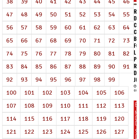
38
39
40
41
42
43
44
45
46
RE
47
48
49
50
51
52
53
54
55
D
CE
56
57
58
59
60
61
62
63
64
C
B
65
66
67
68
69
70
71
72
73
FO
LU
74
75
76
77
78
79
80
81
82
PE
R
83
84
85
86
87
88
89
90
91
D
92
93
94
95
96
97
98
99
J
100
101
102
103
104
105
106
07/
E
107
108
109
110
111
112
113
N
D
114
115
116
117
118
119
120
DI
S
121
122
123
124
125
126
127
D