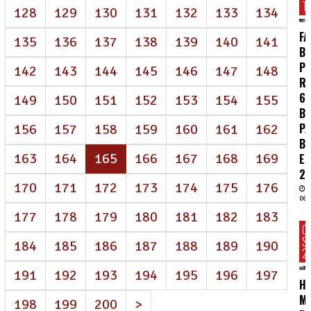
T
128
129
130
131
132
133
134
FA
135
136
137
138
139
140
141
BR
P
142
143
144
145
146
147
148
R
62
149
150
151
152
153
154
155
BI
P
156
157
158
159
160
161
162
B
(atual)
163
164
165
166
167
168
169
E
2
170
171
172
173
174
175
176
06/
177
178
179
180
181
182
183
C
S
184
185
186
187
188
189
190
2
191
192
193
194
195
196
197
HC
MA
198
199
200
>