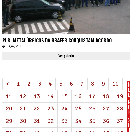
PLR: METALÚRGICOS DA BRAFER CONQUISTAM ACORDO
11/05/2011
Ver galeria
<
1
2
3
4
5
6
7
8
9
10
N
D
DI
11
12
13
14
15
16
17
18
19
R
D
20
21
22
23
24
25
26
27
28
J
S
29
30
31
32
33
34
35
36
37
D
T