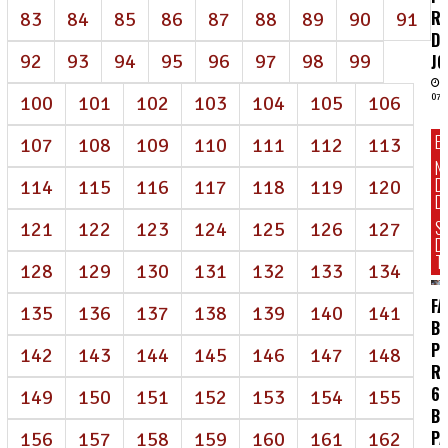
R
83
84
85
86
87
88
89
90
91
D
92
93
94
95
96
97
98
99
J
100
101
102
103
104
105
106
07/
E
107
108
109
110
111
112
113
N
D
114
115
116
117
118
119
120
DI
S
121
122
123
124
125
126
127
D
T
128
129
130
131
132
133
134
FA
135
136
137
138
139
140
141
BR
P
142
143
144
145
146
147
148
R
62
149
150
151
152
153
154
155
BI
P
156
157
158
159
160
161
162