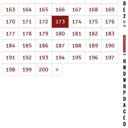
B
163
164
165
166
167
168
169
E
2
(atual)
170
171
172
173
174
175
176
06/
177
178
179
180
181
182
183
C
S
184
185
186
187
188
189
190
2
191
192
193
194
195
196
197
HC
MA
198
199
200
>
D
M
R
P
DE
A
CO
E
D