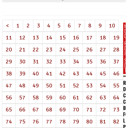
<
1
2
3
4
5
6
7
8
9
10
N
D
DI
11
12
13
14
15
16
17
18
19
R
D
20
21
22
23
24
25
26
27
28
J
S
29
30
31
32
33
34
35
36
37
D
T
38
39
40
41
42
43
44
45
46
RE
47
48
49
50
51
52
53
54
55
D
CE
56
57
58
59
60
61
62
63
64
C
B
65
66
67
68
69
70
71
72
73
FO
LU
74
75
76
77
78
79
80
81
82
PE