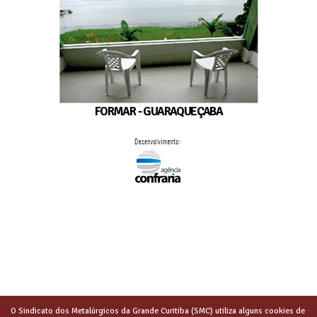
FORMAR - GUARAQUEÇABA
O Sindicato dos Metalúrgicos da Grande Curitiba (SMC) utiliza alguns cookies de