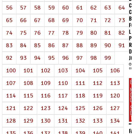
CE
56
57
58
59
60
61
62
63
64
C
B
65
66
67
68
69
70
71
72
73
FO
LU
74
75
76
77
78
79
80
81
82
PE
R
83
84
85
86
87
88
89
90
91
D
92
93
94
95
96
97
98
99
J
100
101
102
103
104
105
106
07/
E
107
108
109
110
111
112
113
N
D
114
115
116
117
118
119
120
DI
S
121
122
123
124
125
126
127
D
T
128
129
130
131
132
133
134
FA
135
136
137
138
139
140
141