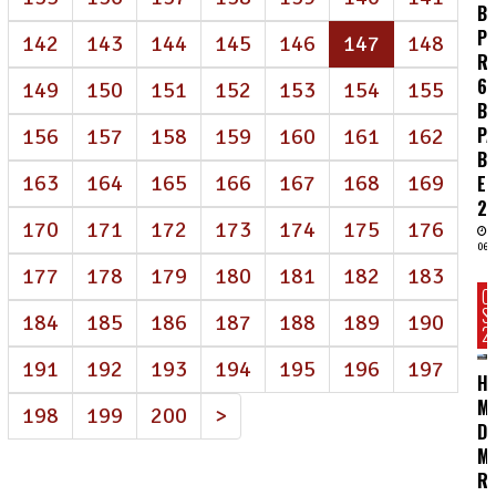
BR
P
(atual)
142
143
144
145
146
147
148
R
62
149
150
151
152
153
154
155
BI
P
156
157
158
159
160
161
162
B
163
164
165
166
167
168
169
E
2
170
171
172
173
174
175
176
06/
177
178
179
180
181
182
183
C
S
184
185
186
187
188
189
190
2
191
192
193
194
195
196
197
HC
MA
198
199
200
>
D
M
R