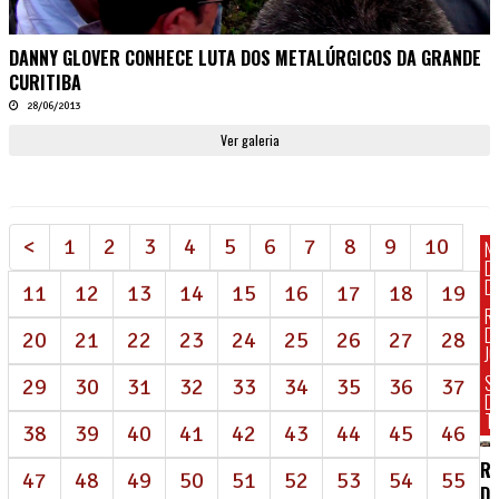
DANNY GLOVER CONHECE LUTA DOS METALÚRGICOS DA GRANDE
CURITIBA
28/06/2013
Ver galeria
<
1
2
3
4
5
6
7
8
9
10
N
D
DI
11
12
13
14
15
16
17
18
19
R
D
20
21
22
23
24
25
26
27
28
J
S
29
30
31
32
33
34
35
36
37
D
T
38
39
40
41
42
43
44
45
46
RE
47
48
49
50
51
52
53
54
55
D