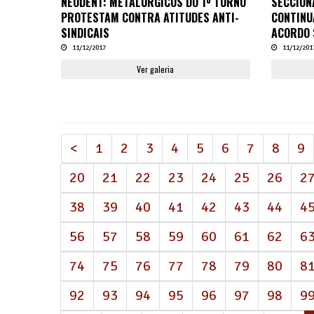
NEODENT: METALÚRGICOS DO 1º TURNO
SECCION
PROTESTAM CONTRA ATITUDES ANTI-
CONTINU
SINDICAIS
ACORDO 
11/12/2017
11/12/201
Ver galeria
<
1
2
3
4
5
6
7
8
9
20
21
22
23
24
25
26
2
38
39
40
41
42
43
44
4
56
57
58
59
60
61
62
6
74
75
76
77
78
79
80
8
92
93
94
95
96
97
98
9