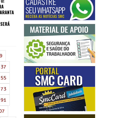
O!
RA
GARANTA
 SERÁ
9
37
55
73
91
07