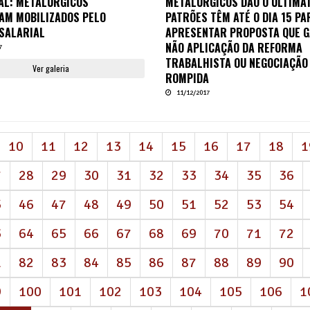
AL: METALÚRGICOS
METALÚRGICOS DÃO O ULTIMAT
AM MOBILIZADOS PELO
PATRÕES TÊM ATÉ O DIA 15 PA
SALARIAL
APRESENTAR PROPOSTA QUE 
NÃO APLICAÇÃO DA REFORMA
7
TRABALHISTA OU NEGOCIAÇÃO
Ver galeria
ROMPIDA
11/12/2017
Ver galeria
10
11
12
13
14
15
16
17
18
1
7
28
29
30
31
32
33
34
35
36
5
46
47
48
49
50
51
52
53
54
3
64
65
66
67
68
69
70
71
72
1
82
83
84
85
86
87
88
89
90
9
100
101
102
103
104
105
106
1