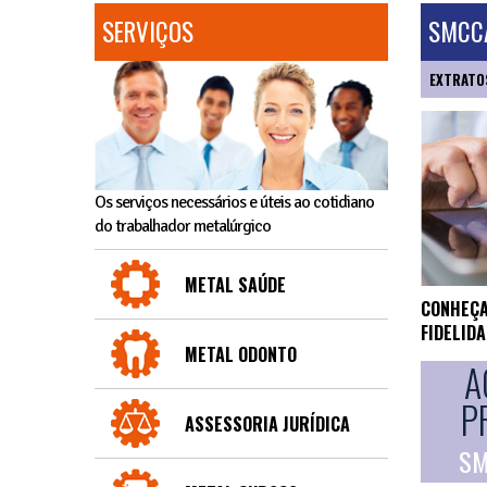
SERVIÇOS
SMCCA
EXTRATO
Os serviços necessários e úteis ao cotidiano
do trabalhador metalúrgico
METAL SAÚDE
CONHEÇA
FIDELID
METAL ODONTO
A
P
ASSESSORIA JURÍDICA
SM