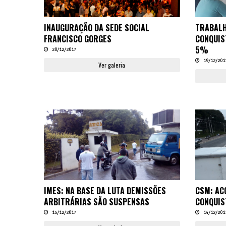
INAUGURAÇÃO DA SEDE SOCIAL
TRABALH
FRANCISCO GORGES
CONQUIS
5%
20/12/2017
19/12/201
Ver galeria
IMES: NA BASE DA LUTA DEMISSÕES
CSM: AC
ARBITRÁRIAS SÃO SUSPENSAS
CONQUIS
15/12/2017
14/12/201